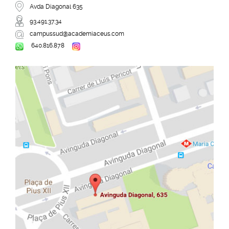
Avda Diagonal 635
93.491.37.34
campussud@academiaceus.com
640.816.878