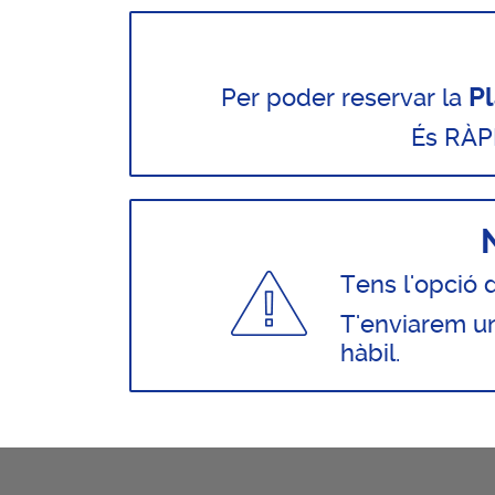
Pl
Per poder reservar la
És RÀP
Tens l'opció 
T'enviarem un
hàbil.