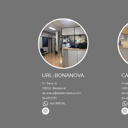
URL-BONANOVA
C
C/ Reus 21
Avda
(08022) Barcelona
(080
ceusreus@academiaceus.com
camp
93.418.37.87
93.49
640.686.161