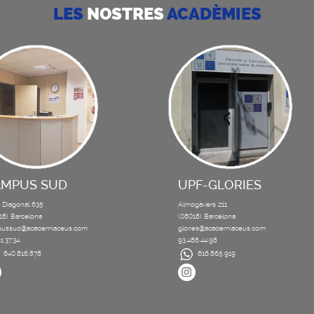
LES
NOSTRES
ACADÈMIES
AMPUS SUD
UPF-GLORIES
 Diagonal 635
Almogàvers 211
28) Barcelona
(08018) Barcelona
ussud@academiaceus.com
glories@academiaceus.com
1.37.34
93.486.44.98
640.816.878
616.865.919