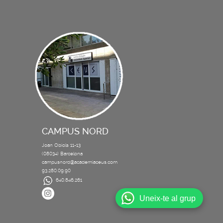
CAMPUS NORD
Joan Obiols 11-13
(08034) Barcelona
campusnord@academiaceus.com
93.280.09.90
640.846.261
Uneix-te al grup