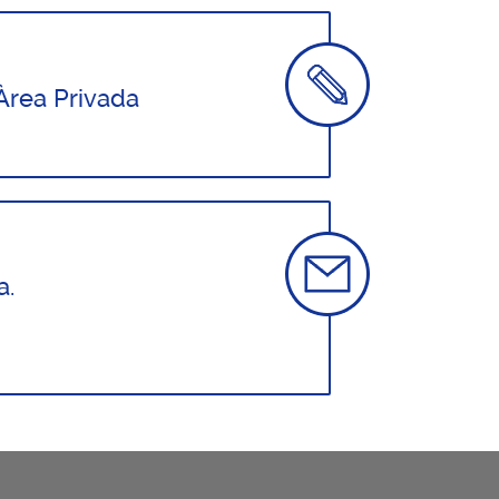
'Àrea Privada
a.